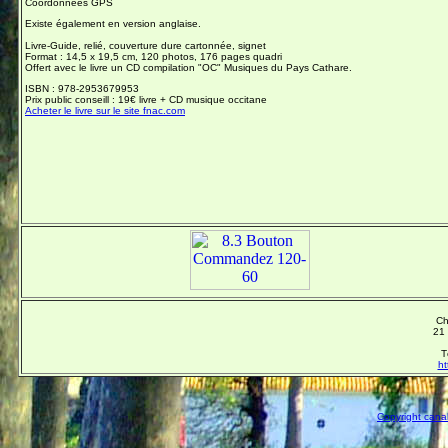
Coordonnées GPS
Existe également en version anglaise.
Livre-Guide, relié, couverture dure cartonnée, signet
Format : 14,5 x 19,5 cm, 120 photos, 176 pages quadri
Offert avec le livre un CD compilation "OC" Musiques du Pays Cathare.
ISBN : 978-2953679953
Prix public conseill : 19€ livre + CD musique occitane
Acheter le livre sur le site fnac.com
Ch
21 
T
ht
Copyright canal