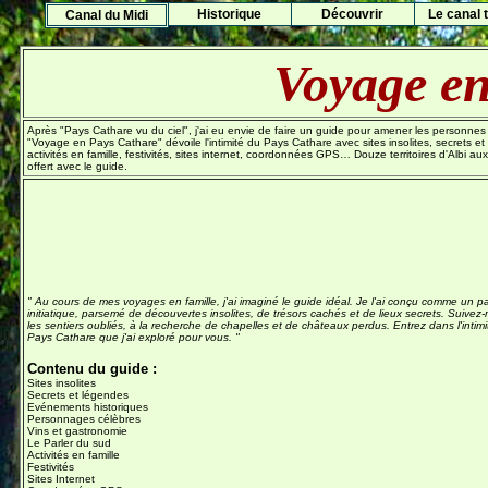
Histo
rique
Découvrir
Le canal t
Canal du Midi
Voyage en
Après "Pays Cathare vu du ciel", j'ai eu envie de faire un guide pour amener les personnes
"Voyage en Pays Cathare"
dévoile l'intimité du Pays Cathare avec sites insolites, secrets
activités en famille, festivités, sites internet, coordonnées GPS… Douze territoires d'Alb
offert avec le guide.
" Au cours de mes voyages en famille, j'ai imaginé le guide idéal. Je l'ai conçu comme un p
initiatique, parsemé de découvertes insolites, de trésors cachés et de lieux secrets. Suivez-
les sentiers oubliés, à la recherche de chapelles et de châteaux perdus. Entrez dans l'intim
Pays Cathare que j'ai exploré pour vous. "
Contenu du guide :
Sites insolites
Secrets et légendes
Evénements historiques
Personnages célèbres
Vins et gastronomie
Le Parler du sud
Activités en famille
Festivités
Sites Internet