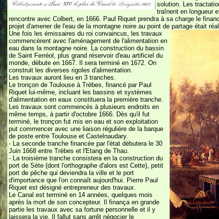
solution. Les tractati
traînent en longueur 
rencontre avec Colbert, en 1666. Paul Riquet prendra à sa charge le financ
projet d'amener de l'eau de la montagne noire au point de partage était réal
Une fois les émissaires du roi convaincus, les travaux
commencèrent avec l'aménagement de l'alimentation en
eau dans la montagne noire. La construction du bassin
de Saint Ferréol, plus grand réservoir d'eau artificiel du
monde, débute en 1667. Il sera terminé en 1672. On
construit les diverses rigoles d'alimentation.
Les travaux auront lieu en 3 tranches.
Le tronçon de Toulouse à Trèbes, financé par Paul
Riquet lui-même, incluant les bassins et systèmes
d'alimentation en eaux constituera la première tranche.
Les travaux sont commencés à plusieurs endroits en
même temps, à partir d'octobre 1666. Dès qu'il fut
terminé, le tronçon fut mis en eau et son exploitation
put commencer avec une liaison régulière de la barque
de poste entre Toulouse et Castelnaudary.
- La seconde tranche financée par l'état débutera le 30
Juin 1668 entre Trèbes et l'Etang de Thau.
- La troisième tranche consistera en la construction du
port de Sète (dont l'orthographe d'alors est Cette), petit
port de pêche qui deviendra la ville et le port
d'importance que l'on connaît aujourd'hui. Pierre Paul
Riquet est désigné entrepreneur des travaux.
Le Canal est terminé en 14 années, quelques mois
après la mort de son concepteur. Il finança en grande
partie les travaux avec sa fortune personnelle et il y
laissera la vie. Il fallut sans arrêt négocier le