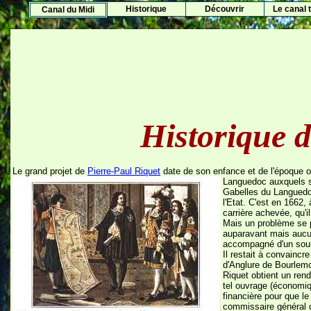
Histo
rique
Découvrir
Le canal t
Canal du Midi
Historique d
Le grand projet de
Pierre-Paul Riquet
date de son enfance et de l'époque où
Languedoc auxquels so
Gabelles du Languedoc
l'Etat. C'est en 1662,
carrière achevée, qu'i
Mais un problème se 
auparavant mais aucune
accompagné d'un sourci
Il restait à convaincr
d'Anglure de Bourlemo
Riquet obtient un rend
tel ouvrage (économiqu
financière pour que le
commissaire général de