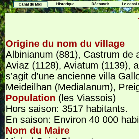
Histo
rique
Découvrir
Le canal t
Canal du Midi
Origine du nom du village
Albinianum (881), Castrum de av
Aviaz (1128), Aviatum (1139), av
s’agit d’une ancienne villa Gal
Meideilhan (Medialanum), Preig
Population
(les Viassois)
Hors saison: 3517 habitants.
En saison: Environ 40 000 habi
Nom du Maire