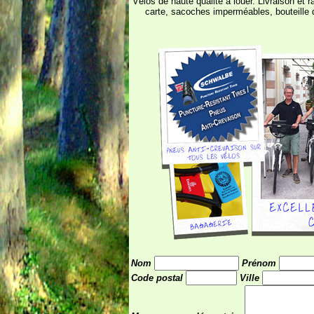
Vélos de haute qualité à louer. Livraison et 
carte, sacoches imperméables, bouteille d
Nom
Prénom
Code postal
Ville