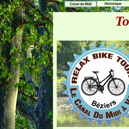
Histo
rique
Canal du Midi
To