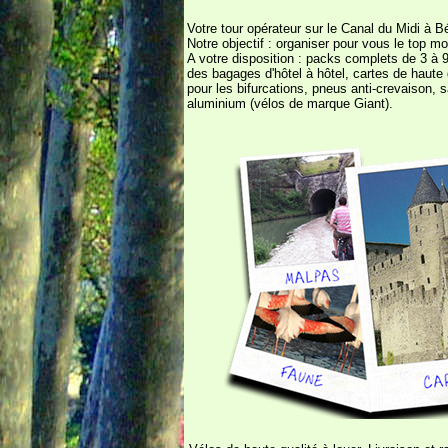
Votre tour opérateur sur le Canal du Midi à B
Notre objectif : organiser pour vous le top m
A votre disposition : packs complets de 3 à 9 
des bagages d'hôtel à hôtel, cartes de haute 
pour les bifurcations, pneus anti-crevaison
aluminium (vélos de marque Giant).