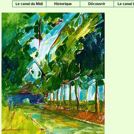
Le canal du Midi
Historique
Découvrir
Le canal t