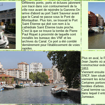
Différents ponts, ports et écluses jalonnent
son tracé dans son contournement de la
ville rose avant de rejoindre la Garonne.On
arrive d'abord au port Saint Sauveur avant
que le Canal ne passe sous le Pont de
Montaudran. Plus loin, se trouvait le Port
Saint Étienne qui doit son nom à la
cathédrale Saint Étienne toute proche.
C'est là que se trouve la tombe de Pierre
Paul Riquet à proximité de laquelle sont
installés les bureaux des VNF et les
archives du Canal. Ce port a été comblé
dernièrement pour l'établissement de voies
rapides.
Plus en aval, le 
Jean Jaurès où a
constructeur exéc
1853.
Viennent ensuite 
SNCF, bien située
viennent les écl
Certaines portio
bordées d'arbres.
Canal termine sa
dans lequel il en
Jumeaux.