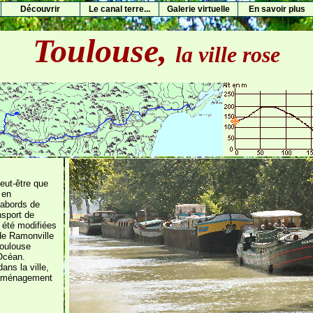
Découvrir
Le canal terre...
Galerie virtuelle
En savoir plus
Toulouse
,
la ville rose
eut-être que
 en
 abords de
nsport de
 été modifiées
 de Ramonville
Toulouse
'Océan.
ans la ville,
l'aménagement