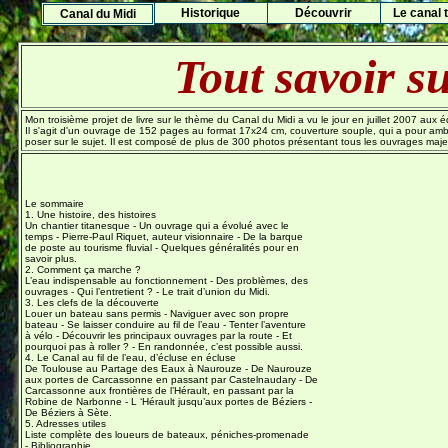
Histo
rique
Découvrir
Le canal t
Canal du Midi
Tout savoir s
Mon troisième projet de livre sur le thème du Canal du Midi a vu le jour en juillet 2007 aux 
Il s'agit d'un ouvrage de 152 pages au format 17x24 cm, couverture souple, qui a pour ambi
poser sur le sujet. Il est composé de plus de 300 photos présentant tous les ouvrages maje
Le sommaire
1. Une histoire, des histoires
Un chantier titanesque - Un ouvrage qui a évolué avec le
temps - Pierre-Paul Riquet, auteur visionnaire - De la barque
de poste au tourisme fluvial - Quelques généralités pour en
savoir plus.
2. Comment ça marche ?
L’eau indispensable au fonctionnement - Des problèmes, des
ouvrages - Qui l’entretient ? - Le trait d’union du Midi.
3. Les clefs de la découverte
Louer un bateau sans permis - Naviguer avec son propre
bateau - Se laisser conduire au fil de l’eau - Tenter l’aventure
à vélo - Découvrir les principaux ouvrages par la route - Et
pourquoi pas à roller ? - En randonnée, c’est possible aussi.
4. Le Canal au fil de l’eau, d’écluse en écluse
De Toulouse au Partage des Eaux à Naurouze - De Naurouze
aux portes de Carcassonne en passant par Castelnaudary - De
Carcassonne aux frontières de l’Hérault, en passant par la
Robine de Narbonne - L ‘Hérault jusqu’aux portes de Béziers -
De Béziers à Sète.
5. Adresses utiles
Liste complète des loueurs de bateaux, péniches-promenade
- Bibliographie.