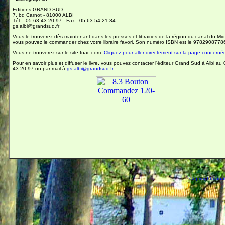
Editions GRAND SUD
7, bd Carnot - 81000 ALBI
Tél. : 05 63 43 20 97 - Fax : 05 63 54 21 34
gs.albi@grandsud.fr
Vous le trouverez dès maintenant dans les presses et librairies de la région du canal du Mid
vous pouvez le commander chez votre libraire favori. Son numéro ISBN est le 9782908778
Vous ne trouverez sur le site fnac.com.
Cliquez pour aller directement sur la page concerné
Pour en savoir plus et diffuser le livre, vous pouvez contacter l'éditeur Grand Sud à Albi au
43 20 97 ou par mail à
gs.albi@grandsud.fr
.
Copyright canal