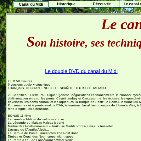
Histo
rique
Découvrir
Le canal t
Canal du Midi
Le can
S
on histoire, ses techniq
Le double DVD du canal du Midi
FILM 59 minutes
6 versions audio + sous-titres
FRANÇAIS, OCCITAN, ENGLISH, ESPAÑOL, DEUTSCH, ITALIANO
20 Chapitres : Pierre-Paul Riquet, genèse, négociations et financements, le chantier, syst
d’alimentation en eau, les ponts, Castelnaudary et Carcassonne, les écluses, les épanchoirs
déversoirs, les ponts-canaux et les aqueducs, la Barque de Poste, le Somail, le tunnel du 
Fonsérannes et le pont-canal de l’Orb, le tourisme fluvial, les ouvrages du Libron à Vias, le
rond d’Agde, les extensions…
BONUS 11 films
Le canal du Midi vu du ciel from above
La Légende du Malpas Malpas legend
Marbre des Ponts-Jumeaux – Toulouse Marble Ponts-Jumeaux bas-relief
L’écluse de l’Aiguille A lock…
La Barque de Poste : anecdotes The Post Boat
Dînées et Couchées Noon stops, night stops
La Pente d’eau de Fonsérannes water slope