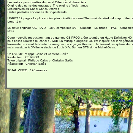
Les autres personnalités du canal Other canal characters
Origine des noms des ouvrages The origins of lock names
Les Archives du Canal Canal Archives
Cartes postales anciennes Retro-postcards
LIVRET 12 pages Le plus ancien plan détaillé du canal The most detailed old map of the c
Long. 1 m
Musique originale OC - DVD – 16/9 compatible 4/3 – Couleur – Multizone – PAL – Chapitres
titres
Cette nouvelle production haut-de-gamme CS PROD a été tournée en Haute Définition HD 
plus belles lumières du canal du Midi. La musique originale OC est inspirée par la végétatio
luxuriante du canal, la liberté de naviguer, de voyager librement, lentement, au rythme du c
mais aussi par le XVIIème siècle de Louis XIV. Son en DTS signé Michel Geiss.
Un DVD de Philippe Calas et Christian Salès
Producteur : CS PROD
Texte original : Philippe Calas et Christian Salès
Réalisateur : Christian Salès
TOTAL VIDEO : 120 minutes
Copyright canal